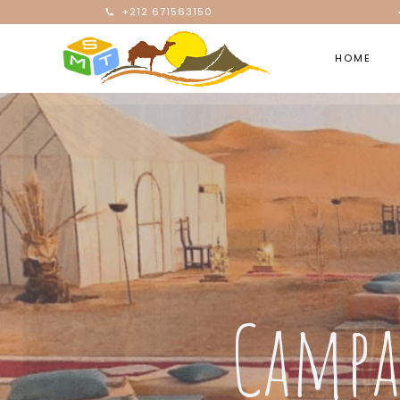
+212 671563150
HOME
Vi