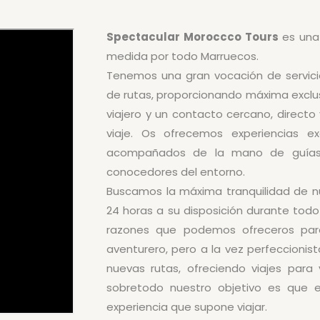
Spectacular Moroccco Tours
es una 
medida por todo Marruecos.
Tenemos una gran vocación de servicio
de rutas, proporcionando máxima exclus
viajero y un contacto cercano, directo 
viaje. Os ofrecemos experiencias ex
acompañados de la mano de guías e
conocedores del entorno.
Buscamos la máxima tranquilidad de nu
24 horas a su disposición durante todo
razones que podemos ofreceros para 
aventurero, pero a la vez perfeccion
nuevas rutas, ofreciendo viajes para 
sobretodo nuestro objetivo es que el
experiencia que supone viajar.